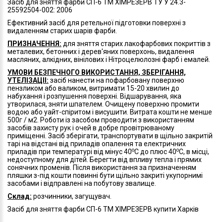
Засіб для зняття фарби СП-6 ТМ ХІМРЕЗЕРВ ТУ У 24.3-
25592504-002: 2006
Ефективний засіб для ретельної підготовки поверхні з
видаленням старих шарів фарби.
ПРИЗНАЧЕННЯ:
для зняття старих лакофарбових покриттів з
металевих, бетонних і дерев'яних поверхонь, видалення
масляних, алкідних, вінілових і Нітроцелюлозні фарб і емалей.
УМОВИ БЕЗПЕЧНОГО ВИКОРИСТАННЯ, ЗБЕРІГАННЯ,
УТЕЛІЗАЦІІ:
засіб нанести на пофарбовану поверхню
пензликом або валиком, витримати 15-20 хвилин до
набухання і розпушення поверхні. Відшарування, яка
утворилася, зняти шпателем. Очищену поверхню промити
водою або уайт-спіритом і висушити. Витрата кошти не менше
500г / м2. Роботи із засобом проводити з використанням
засобів захисту рук і очей в добре провітрюваному
приміщенні. Засіб зберігати, транспортувати в щільно закритій
тарі на відстані від приладів опалення та електричних
о
о
приладів при температурі від мінус 40
С до плюс 40
С, в місці,
недоступному для дітей. Берегти від впливу тепла і прямих
сонячних променів. Після використання за призначенням
пляшки з-під кошти повинні бути щільно закриті укупорнимі
засобами і відправлені на побутову звалище.
Склад:
розчинники, загущувач.
Засіб для зняття фарби СП-6 ТМ ХІМРЕЗЕРВ купити Харків