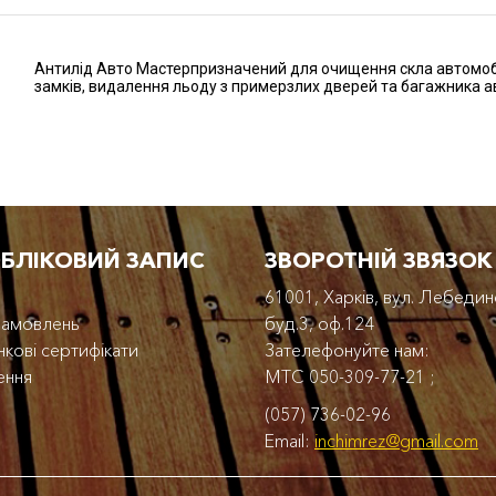
Антилід Авто Мастерпризначений для очищення скла автомоб
замків, видалення льоду з примерзлих дверей та багажника а
ОБЛІКОВИЙ ЗАПИС
ЗВОРОТНІЙ ЗВЯЗОК
61001, Харків, вул. Лебедин
 замовлень
буд.3, оф.124
кові сертифікати
Зателефонуйте нам:
ення
МТС
050-309-77-21
;
(057) 736-02-96
Email:
inchimrez@gmail.com