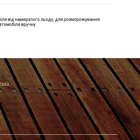
іля від намерзлого льоду, для розморожування
втомобіля вручну.
ська,