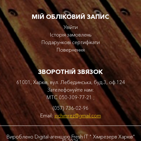
МІЙ ОБЛІКОВИЙ ЗАПИС
Увійти
Історія замовлень
Подарункові сертифікати
Повернення
ЗВОРОТНІЙ ЗВЯЗОК
61001, Харків, вул. Лебединська, буд.3, оф.124
Зателефонуйте нам:
МТС
050-309-77-21
;
(057) 736-02-96
Email:
inchimrez@gmail.com
Вироблено
Digital-агенцією Fresh IT "
Хімрезерв Харків"