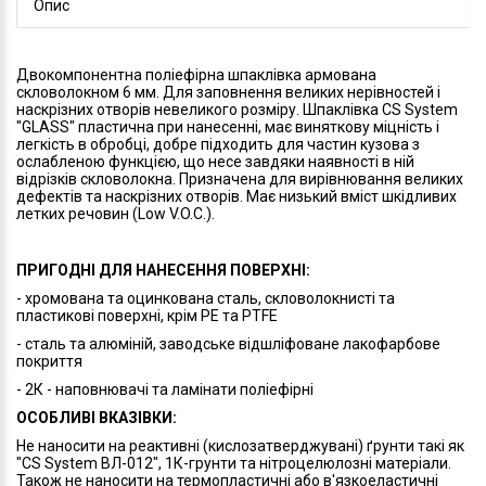
Опис
Двокомпонентна поліефірна шпаклівка армована
скловолокном 6 мм. Для заповнення великих нерівностей і
наскрізних отворів невеликого розміру. Шпаклівка CS System
"GLASS" пластична при нанесенні, має виняткову міцність і
легкість в обробці, добре підходить для частин кузова з
ослабленою функцією, що несе завдяки наявності в ній
відрізків скловолокна. Призначена для вирівнювання великих
дефектів та наскрізних отворів. Має низький вміст шкідливих
летких речовин (Low V.O.C.).
ПРИГОДНІ ДЛЯ НАНЕСЕННЯ ПОВЕРХНІ:
- хромована та оцинкована сталь, скловолокнисті та
пластикові поверхні, крім РЕ та PTFE
- сталь та алюміній, заводське відшліфоване лакофарбове
покриття
- 2К - наповнювачі та ламінати поліефірні
ОСОБЛИВІ ВКАЗІВКИ:
Не наносити на реактивні (кислозатверджувані) ґрунти такі як
"CS System ВЛ-012", 1К-грунти та нітроцелюлозні матеріали.
Також не наносити на термопластичні або в'язкоеластичні