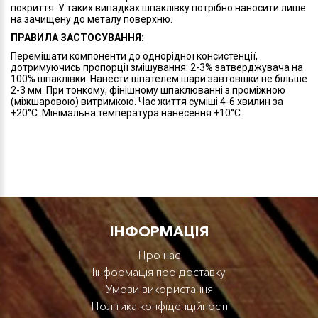
покриття. У таких випадках шпаклівку потрібно наносити лише
на зачищену до металу поверхню.
ПРАВИЛА ЗАСТОСУВАННЯ:
Перемішати компоненти до однорідної консистенції,
дотримуючись пропорції змішування: 2-3% затверджувача на
100% шпаклівки. Нанести шпателем шари завтовшки не більше
2-3 мм. При тонкому, фінішному шпаклюванні з проміжною
(міжшаровою) витримкою. Час життя суміші 4-6 хвилин за
+20°С. Мінімальна температура нанесення +10°С.
IНФОРМАЦІЯ
Про нас
Iінформація про доставку
Умови використання
Політика конфіденційності