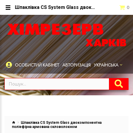
Шпаклівка CS System Glass двокомпонентна поліефірна армована скловолокном
0
ОСОБИСТИЙ КАБІНЕТ
АВТОРИЗАЦІЯ
УКРАЇНСЬКА
Шпаклівка CS System Glass двокомпонентна
поліефірна армована скловолокном