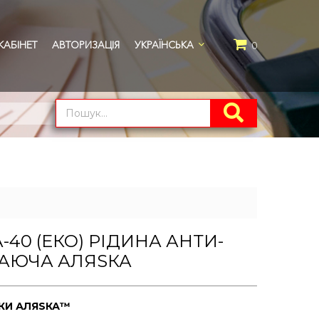
АБІНЕТ
АВТОРИЗАЦІЯ
УКРАЇНСЬКА
0
-40 (ЕКО) РІДИНА АНТИ-
АЮЧА АЛЯSКА
РКИ
АЛЯSКА™