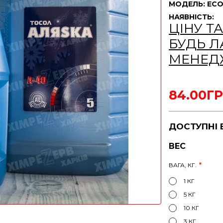
МОДЕЛЬ: ECO
НАЯВНІСТЬ:
ЦІНУ Т
БУДЬ Л
МЕНЕД
84.00ГР
ДОСТУПНІ 
ВЕС
ВАГА, КГ.
1 КГ
5 КГ
10 КГ
3 КГ