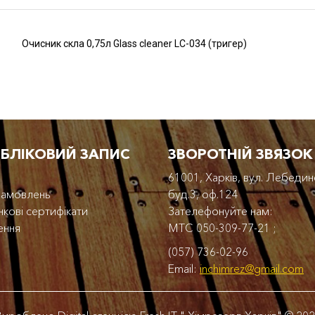
Очисник скла 0,75л Glass cleaner LC-034 (тригер)
ОБЛІКОВИЙ ЗАПИС
ЗВОРОТНІЙ ЗВЯЗОК
61001, Харків, вул. Лебедин
 замовлень
буд.3, оф.124
кові сертифікати
Зателефонуйте нам:
ення
МТС
050-309-77-21
;
(057) 736-02-96
Email:
inchimrez@gmail.com