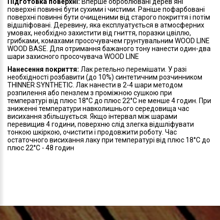
Підготовка поверхні:
Вперше оброблювані дерев'яні
поверхні повинні бути сухими і чистими. Раніше пофарбовані
поверхні повинні бути очищеними від старого покриття і потім
відшліфовані. Деревину, яка експлуатується в атмосферних
умовах, необхідно захистити від гниття, поразки цвіллю,
грибками, комахами просочувачем грунтувальним WOOD LINE
WOOD BASE. Для отримання бажаного тону нанести один-два
шари захисного просочувача WOOD LINE
Нанесення покриття:
Лак ретельно перемішати. У разі
необхідності розбавити (до 10%) синтетичним розчинником
THINNER SYNTHETIC. Лак нанести в 2-4 шари методом
розпилення або пензлем з проміжною сушкою при
температурі від плюс 18°С до плюс 22°C не менше 4 годин. При
зниженні температури навколишнього середовища час
висихання збільшується. Якщо інтервал між шарами
перевищив 4 години, поверхню слід злегка відшліфувати
тонкою шкіркою, очистити і продовжити роботу. Час
остаточного висихання лаку при температурі від плюс 18°С до
плюс 22°C - 48 годин