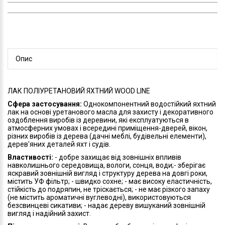
Опис
ЛАК ПОЛІУРЕТАНОВИЙ ЯХТНИЙ WOOD LINE
Сфера застосування:
Однокомпонентний водостійкий яхтний
лак на основі уретанового масла для захисту і декоративного
оздоблення виробів із деревини, які експлуатуються в
атмосферних умовах і всередині приміщення-дверей, вікон,
різних виробів із дерева (дачні меблі, будівельні елементи),
дерев'яних деталей яхт і судів.
Властивості:
- добре захищає від зовнішніх впливів
навколишнього середовища, вологи, сонця, води;- зберігає
яскравий зовнішній вигляд і структуру дерева на довгі роки,
містить УФ фільтр; - швидко сохне; - має високу еластичність,
стійкість до подряпин, не тріскається; - не має різкого запаху
(не містить ароматичні вуглеводні), використовуються
безсвинцеві сикативи; - надає дереву вишуканий зовнішній
вигляд і надійний захист.