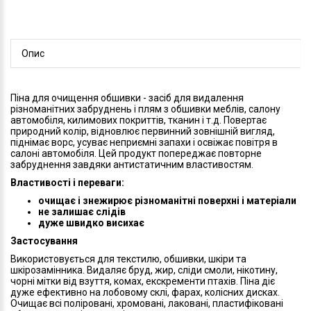
Опис
Піна для очищення обшивки - засіб для видалення
різноманітних забруднень і плям з обшивки меблів, салону
автомобіля, килимових покриттів, тканин і т.д. Повертає
природний колір, відновлює первинний зовнішній вигляд,
піднімає ворс, усуває неприємні запахи і освіжає повітря в
салоні автомобіля. Цей продукт попереджає повторне
забруднення завдяки антистатичним властивостям.
Властивості і переваги:
очищає і знежирює різноманітні поверхні і матеріали
не залишає слідів
дуже швидко висихає
Застосування
Використовується для текстилю, обшивки, шкіри та
шкірозамінника. Видаляє бруд, жир, сліди смоли, нікотину,
чорні мітки від взуття, комах, екскременти птахів. Піна діє
дуже ефективно на лобовому склі, фарах, колісних дисках.
Очищає всі поліровані, хромовані, лаковані, пластифіковані