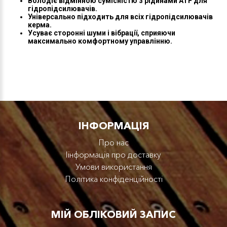
Володіє відмінною сумісністю з рідинами ATF для
гідропідсилювачів.
Універсально підходить для всіх гідропідсилювачів
керма.
Усуває сторонні шуми і вібрації, сприяючи
максимально комфортному управлінню.
IНФОРМАЦІЯ
Про нас
Iінформація про доставку
Умови використання
Політика конфіденційності
МІЙ ОБЛІКОВИЙ ЗАПИС