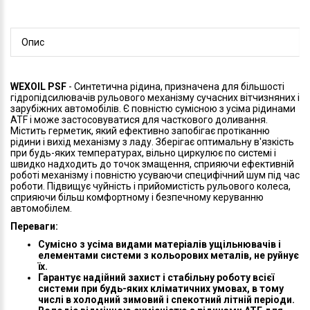
Опис
WEXOIL PSF
- Синтетична рідина, призначена для більшості
гідропідсилювачів рульового механізму сучасних вітчизняних і
зарубіжних автомобілів. Є повністю сумісною з усіма рідинами
ATF і може застосовуватися для часткового доливання.
Містить герметик, який ефективно запобігає протіканню
рідини і вихід механізму з ладу. Зберігає оптимальну в'язкість
при будь-яких температурах, вільно циркулює по системі і
швидко надходить до точок змащення, сприяючи ефективній
роботі механізму і повністю усуваючи специфічний шум під час
роботи. Підвищує чуйність і прийомистість рульового колеса,
сприяючи більш комфортному і безпечному керуванню
автомобілем.
Переваги:
Сумісно з усіма видами матеріалів ущільнювачів і
елементами системи з кольорових металів, не руйнує
їх.
Гарантує надійний захист і стабільну роботу всієї
системи при будь-яких кліматичних умовах, в тому
числі в холодний зимовий і спекотний літній періоди.