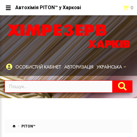
Автохімія PITON™ у Харкові
0
ОСОБИСТИЙ КАБІНЕТ
АВТОРИЗАЦІЯ
УКРАЇНСЬКА
PITON™