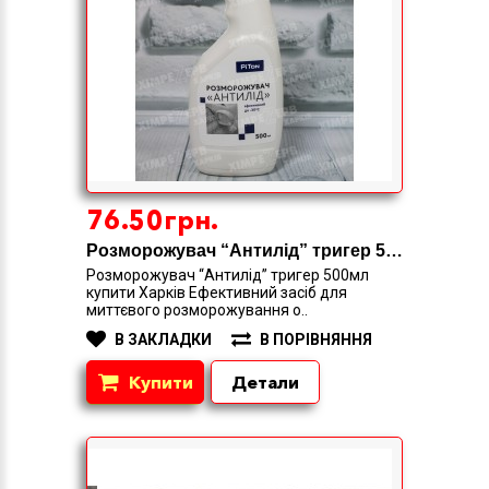
76.50грн.
Розморожувач “Антилід” тригер 500мл
Розморожувач “Антилід” тригер 500мл
купити Харків Ефективний засіб для
миттєвого розморожування о..
В ЗАКЛАДКИ
В ПОРІВНЯННЯ
Купити
Детали