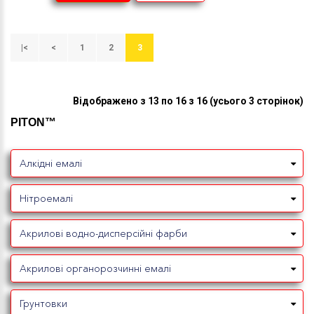
|<
<
1
2
3
Відображено з 13 по 16 з 16 (усього 3 сторінок)
PITON™
Алкідні емалі
Нітроемалі
Акрилові водно-дисперсійні фарби
Акрилові органорозчинні емалі
Грунтовки