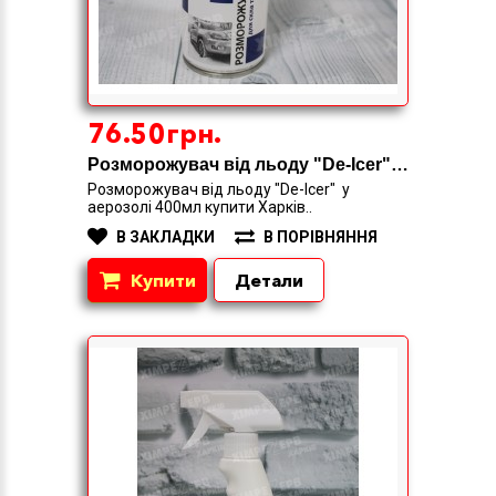
76.50грн.
Розморожувач від льоду "De-Icer" 400мл PITON
Розморожувач від льоду "De-Icer" у
аерозолі 400мл купити Харків..
В ЗАКЛАДКИ
В ПОРІВНЯННЯ
Купити
Детали