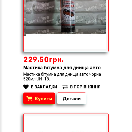
229.50грн.
Мастика бiтумна для днища авто чорна
Мастика бiтумна для днища авто чорна
520мл UN -18..
В ЗАКЛАДКИ
В ПОРІВНЯННЯ
Купити
Детали