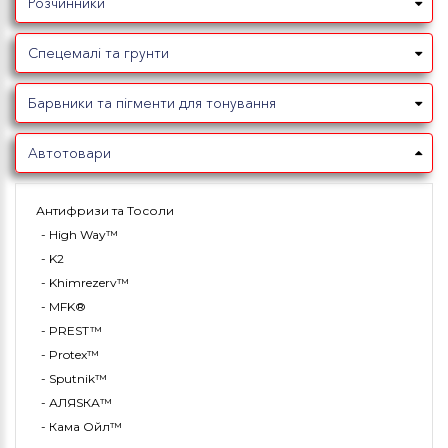
Розчинники
Спецемалі та грунти
Барвники та пігменти для тонування
Автотовари
Антифризи та Тосоли
- High Way™
- K2
- Khimrezerv™
- MFK®
- PREST™
- Protex™
- Sputnik™
- АЛЯSКА™
- Кама Ойл™