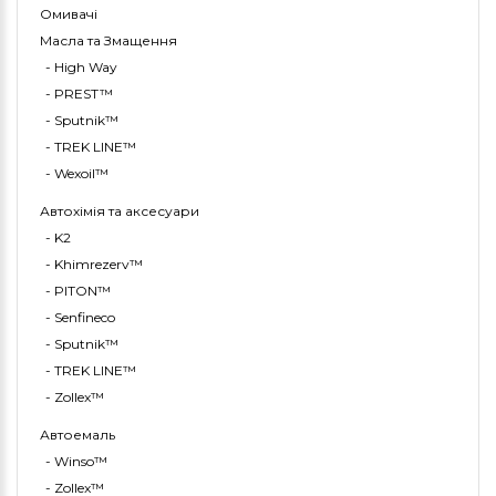
Омивачі
Масла та Змащення
- High Way
- PREST™
- Sputnik™
- TREK LINE™
- Wexoil™
Автохімія та аксесуари
- K2
- Khimrezerv™
- PITON™
- Senfineco
- Sputnik™
- TREK LINE™
- Zollex™
Автоемаль
- Winso™
- Zollex™